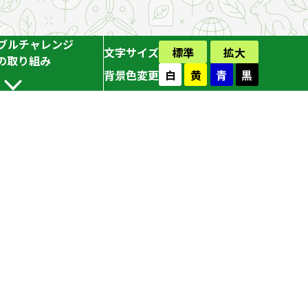
ブルチャレンジ
文字サイズ
標準
拡大
Cの取り組み
背景色変更
白
黄
青
黒