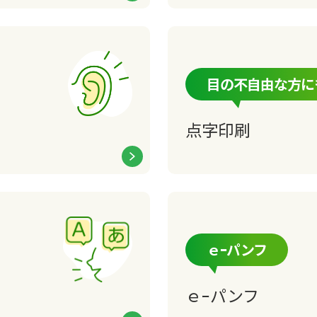
目の不自由な方に
点字印刷
ｅｰパンフ
ｅｰパンフ