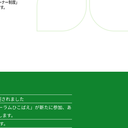
証されました
ーラムひこばえ」が新たに参加、あ
します。
す。