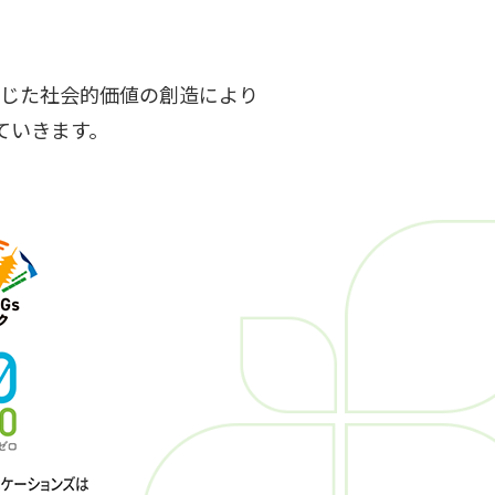
」
通じた社会的価値の創造により
ていきます。