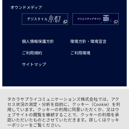
オウンドメディア
個人情報保護方針
環境方針・環境宣言
ご利用規約
ご利用環境
サイトマップ
タカラサプライコミュニケーションズ株式会社では、アク
タカラサプライコミュニケーションズ株式会社は一般財団
セス状況の測定・分析を目的に、クッキー（Cookie）を利
法人日本情報経済社会推進協会(JIPDEC) より「 プライバシ
用しています。クッキーの利用に同意いただくか、又はウ
ーマーク 」 の認証を取得しています。
ェブサイトの閲覧を継続することで、クッキーの利用を承
認いただいたものとさせていただきます。詳しくはクッキ
ーポリシーをご覧ください。