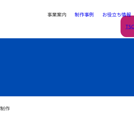
事業案内
制作事例
お役立ち情報
TS
プ制作