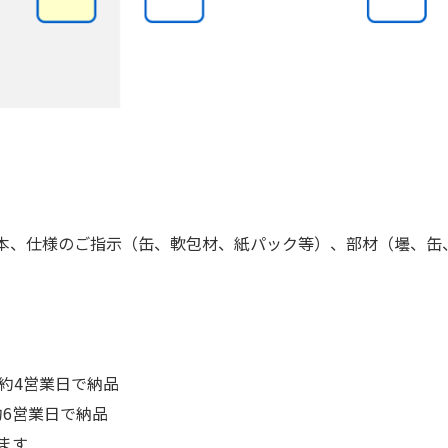
見本、仕様のご指示（缶、軟包材、紙パック等）、部材（壜、缶
約4営業日で納品
約6営業日で納品
ます