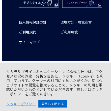
個人情報保護方針
環境方針・環境宣言
ご利用規約
ご利用環境
サイトマップ
タカラサプライコミュニケーションズ株式会社では、アク
タカラサプライコミュニケーションズ株式会社は一般財団
セス状況の測定・分析を目的に、クッキー（Cookie）を利
法人日本情報経済社会推進協会(JIPDEC) より「 プライバシ
用しています。クッキーの利用に同意いただくか、又はウ
ーマーク 」 の認証を取得しています。
ェブサイトの閲覧を継続することで、クッキーの利用を承
認いただいたものとさせていただきます。詳しくはクッキ
ーポリシーをご覧ください。
Copyright© Takara Supply Communications Co., Ltd. All rights reserved.
クッキーポリシー
同意して閉じる