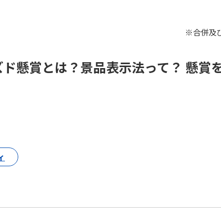
※合併及
ズド懸賞とは？景品表示法って？ 懸賞
ィ