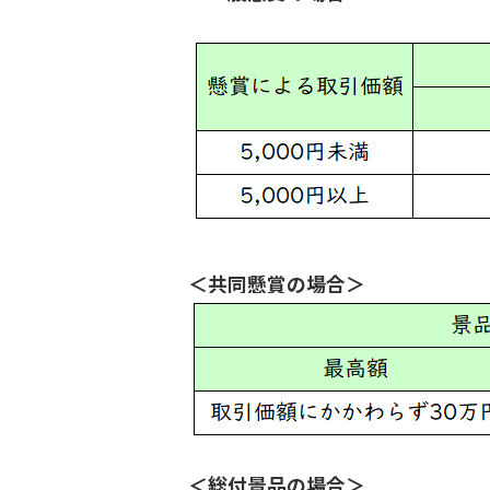
＜共同懸賞の場合＞
＜総付景品の場合＞